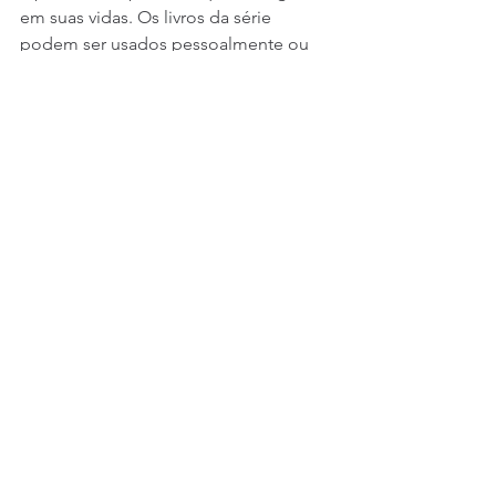
em suas vidas. Os livros da série 
podem ser usados pessoalmente ou 
em grupos. Os interessados podem 
buscar o auxílio de pessoas 
experientes. Podem também solicitar a 
ajuda de tutores. Os editores da série 
estão prontos, também, para essa 
tarefa, e para despertar nos estudiosos 
atitudes críticas nos estudos.
Algo-em-Comum
.pdf
Fazer download de PDF • 1.50MB
Publicações