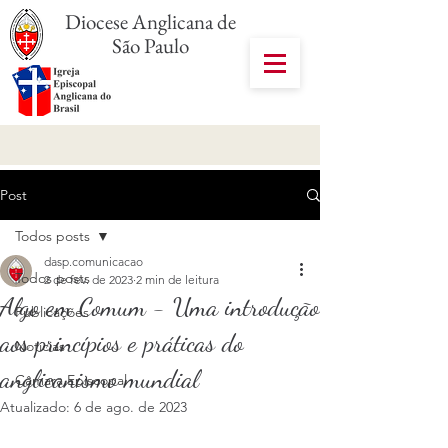
Diocese Anglicana de
São Paulo
Post
Todos posts
dasp.comunicacao
Todos posts
2 de fev. de 2023
2 min de leitura
Algo em Comum - Uma introdução
Publicações
aos princípios e práticas do
Notícias
anglicanismo mundial
Câmara Episcopal
Atualizado:
6 de ago. de 2023