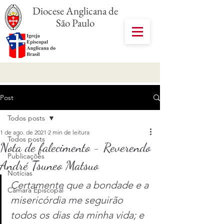
Diocese Anglicana de
São Paulo
Post
Todos posts
1 de ago. de 2021
2 min de leitura
Todos posts
Nota de falecimento - Reverendo
Publicações
André Tsuneo Matsuo
Notícias
Certamente que a bondade e a 
Câmara Episcopal
misericórdia me seguirão 
todos os dias da minha vida; e 