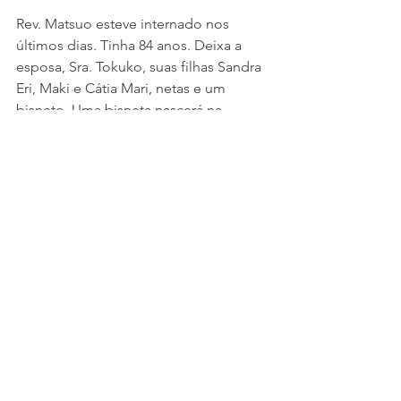
Rev. Matsuo esteve internado nos 
últimos dias. Tinha 84 anos. Deixa a 
esposa, Sra. Tokuko, suas filhas Sandra 
Eri, Maki e Cátia Mari, netas e um 
bisneto. Uma bisneta nascerá na 
próxima semana.
Rendemos graças a Deus pela vida do 
Rev. Matsuo e seu ministério como 
servo dedicado e zeloso do Senhor.
Falecimento
Notícias
Ver tudo