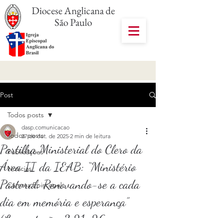
Diocese Anglicana de
São Paulo
Post
Todos posts
dasp.comunicacao
Todos posts
27 de out. de 2025
2 min de leitura
Partilha Ministerial do Clero da
Publicações
Área II da IEAB: “Ministério
Notícias
Pastoral: Renovando-se a cada
Câmara Episcopal
dia em memória e esperança”