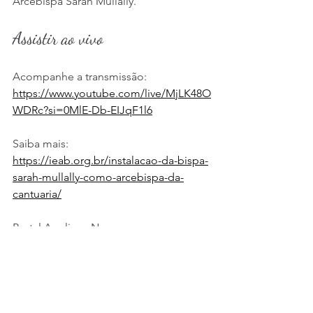
Arcebispa Sarah Mullally.
Assistir ao vivo
Acompanhe a transmissão:
https://www.youtube.com/live/MjLK48O
WDRc?si=0MlE-Db-EIJqF1l6
Saiba mais:
https://ieab.org.br/instalacao-da-bispa-
sarah-mullally-como-arcebispa-da-
cantuaria/
Portal Anglican News:
https://bit.ly/4bTAsjf