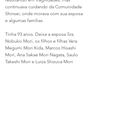
continuava cuidando da Comunidade 
Shinsei, onde morava com sua esposa 
e algumas famílias.
Tinha 93 anos. Deixa a esposa Sra. 
Nobuko Mori, os filhos e filhas Vera 
Megumi Mori Kida, Marcos Hisashi 
Mori, Ana Sakae Mori Nagata, Saulo 
Takeshi Mori e Luiza Shizuca Mori 
Suzuki, 8 netos, 1 neta e 1 bisneto. Está 
para nascer um outro bisneto.
Nossas orações por toda a família e 
nossa gratidão a Deus pelo abnegado 
trabalho pastoral e exemplo de vida 
do Rev. Shinobu Mori para todos nós.
Falecimento
Notícias