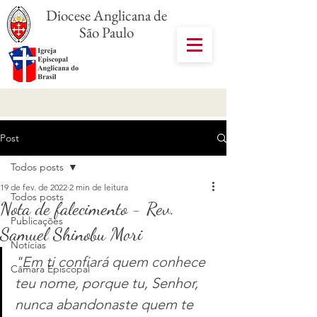
Diocese Anglicana de
São Paulo
Post
Todos posts
19 de fev. de 2022
2 min de leitura
Todos posts
Nota de falecimento - Rev.
Publicações
Samuel Shinobu Mori
Notícias
"Em ti confiará quem conhece 
Câmara Episcopal
teu nome, porque tu, Senhor, 
nunca abandonaste quem te 